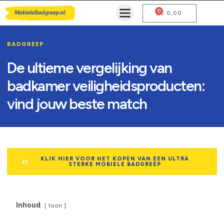
0
Mobiele Badgreep Kopen
Testcentrum en Gebruiksaanwijzing
€
0,00
BADGREEP
De ultieme vergelijking van
badkamer veiligheidsproducten:
vind jouw beste match
KLIK HIER VOOR HET KOPEN VAN EEN ULTRA
STERKE MOBIELE BADGREEP
Inhoud
toon