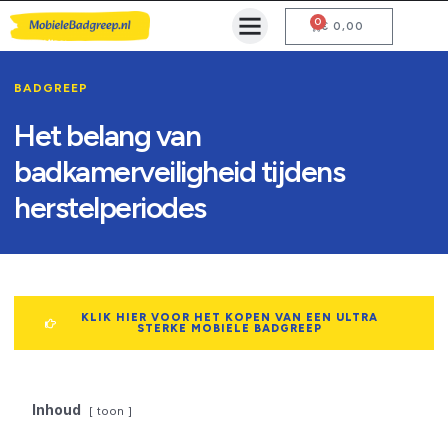
0
Mobiele Badgreep Kopen
Testcentrum en Gebruiksaanwijzing
€
0,00
BADGREEP
Het belang van
badkamerveiligheid tijdens
herstelperiodes
KLIK HIER VOOR HET KOPEN VAN EEN ULTRA
STERKE MOBIELE BADGREEP
Inhoud
toon