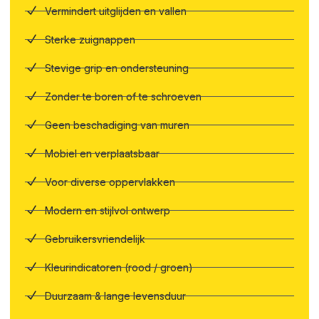
Vermindert uitglijden en vallen
Sterke zuignappen
Stevige grip en ondersteuning
Zonder te boren of te schroeven
Geen beschadiging van muren
Mobiel en verplaatsbaar
Voor diverse oppervlakken
Modern en stijlvol ontwerp
Gebruikersvriendelijk
Kleurindicatoren (rood / groen)
Duurzaam & lange levensduur