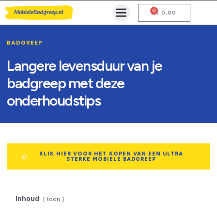
0
Mobiele Badgreep Kopen
Testcentrum en Gebruiksaanwijzing
€
0,00
BADGREEP
Langere levensduur van je
badgreep met deze
onderhoudstips
KLIK HIER VOOR HET KOPEN VAN EEN ULTRA
STERKE MOBIELE BADGREEP
Inhoud
toon