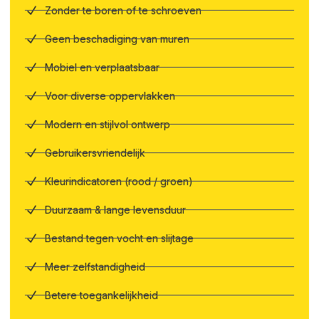
Zonder te boren of te schroeven
Geen beschadiging van muren
Mobiel en verplaatsbaar
Voor diverse oppervlakken
Modern en stijlvol ontwerp
Gebruikersvriendelijk
Kleurindicatoren (rood / groen)
Duurzaam & lange levensduur
Bestand tegen vocht en slijtage
Meer zelfstandigheid
Betere toegankelijkheid