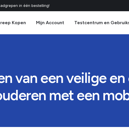
adgrepen in één bestelling!
greep Kopen
Mijn Account
Testcentrum en Gebruik
ten van een veilige e
ouderen met een mob