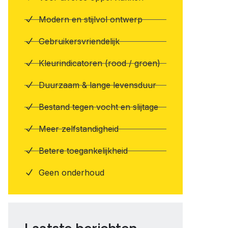
Modern en stijlvol ontwerp
Gebruikersvriendelijk
Kleurindicatoren (rood / groen)
Duurzaam & lange levensduur
Bestand tegen vocht en slijtage
Meer zelfstandigheid
Betere toegankelijkheid
Geen onderhoud