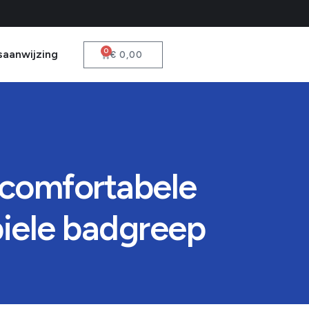
0
saanwijzing
€
0,00
n comfortabele
iele badgreep