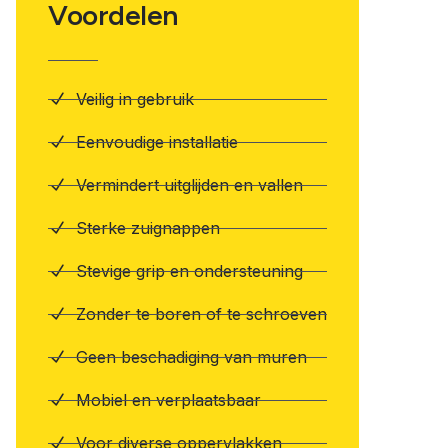
Voordelen
Veilig in gebruik
Eenvoudige installatie
Vermindert uitglijden en vallen
Sterke zuignappen
Stevige grip en ondersteuning
Zonder te boren of te schroeven
Geen beschadiging van muren
Mobiel en verplaatsbaar
Voor diverse oppervlakken