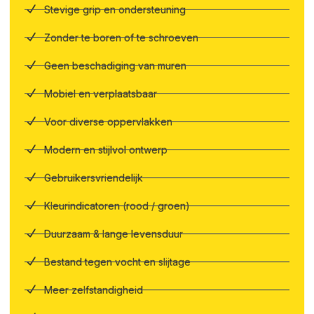
Stevige grip en ondersteuning
Zonder te boren of te schroeven
Geen beschadiging van muren
Mobiel en verplaatsbaar
Voor diverse oppervlakken
Modern en stijlvol ontwerp
Gebruikersvriendelijk
Kleurindicatoren (rood / groen)
Duurzaam & lange levensduur
Bestand tegen vocht en slijtage
Meer zelfstandigheid