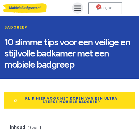
0
Mobiele Badgreep Kopen
Testcentrum en Gebruiksaanwijzing
€
0,00
BADGREEP
10 slimme tips voor een veilige en
stijlvolle badkamer met een
mobiele badgreep
KLIK HIER VOOR HET KOPEN VAN EEN ULTRA
STERKE MOBIELE BADGREEP
Inhoud
toon