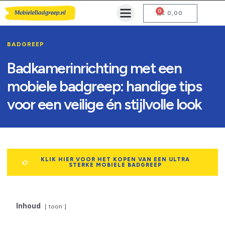
0
Mobiele Badgreep Kopen
Testcentrum en Gebruiksaanwijzing
€
0,00
BADGREEP
Badkamerinrichting met een
mobiele badgreep: handige tips
voor een veilige én stijlvolle look
KLIK HIER VOOR HET KOPEN VAN EEN ULTRA
STERKE MOBIELE BADGREEP
Inhoud
toon