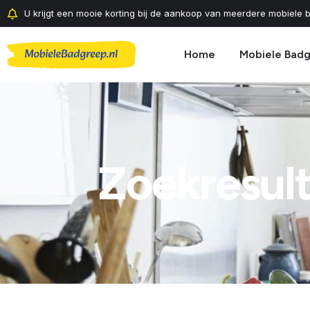
U krijgt een mooie korting bij de aankoop van meerdere mobiele b
Home
Mobiele Bad
Zoekresul