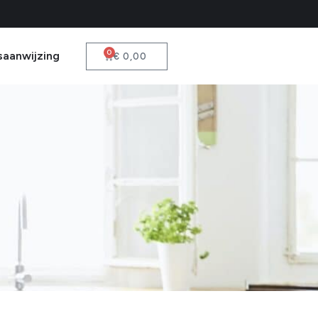
0
saanwijzing
€
0,00