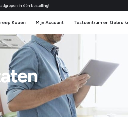
adgrepen in één bestelling!
greep Kopen
Mijn Account
Testcentrum en Gebruik
taten