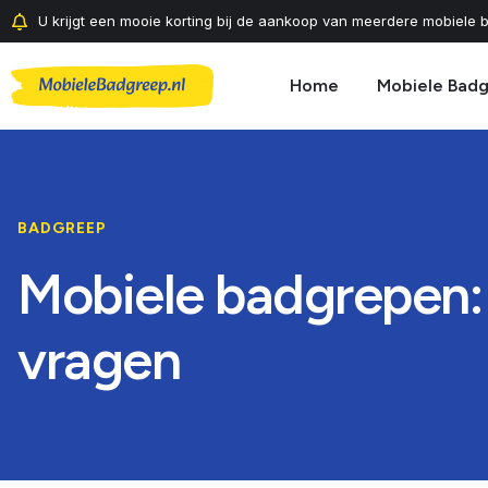
U krijgt een mooie korting bij de aankoop van meerdere mobiele b
Home
Mobiele Bad
BADGREEP
Mobiele badgrepen:
vragen