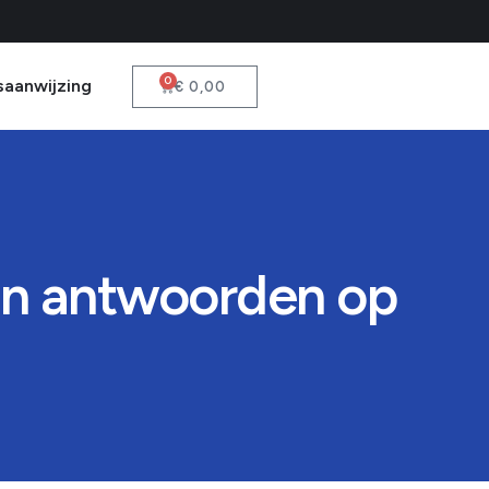
0
saanwijzing
€
0,00
en antwoorden op