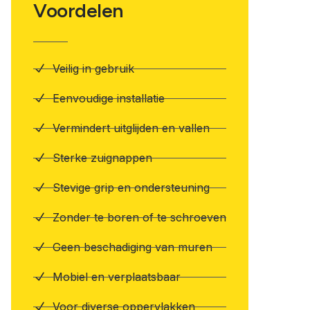
Voordelen
Veilig in gebruik
Eenvoudige installatie
Vermindert uitglijden en vallen
Sterke zuignappen
Stevige grip en ondersteuning
Zonder te boren of te schroeven
Geen beschadiging van muren
Mobiel en verplaatsbaar
Voor diverse oppervlakken