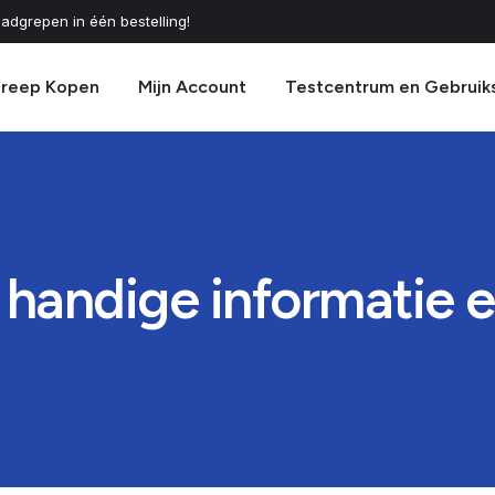
adgrepen in één bestelling!
greep Kopen
Mijn Account
Testcentrum en Gebruik
 handige informatie 