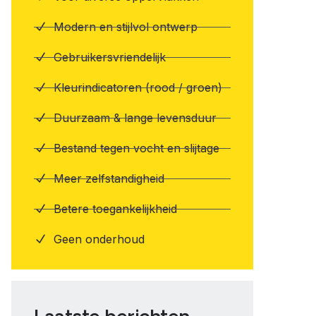
Modern en stijlvol ontwerp
Gebruikersvriendelijk
Kleurindicatoren (rood / groen)
Duurzaam & lange levensduur
Bestand tegen vocht en slijtage
Meer zelfstandigheid
Betere toegankelijkheid
Geen onderhoud