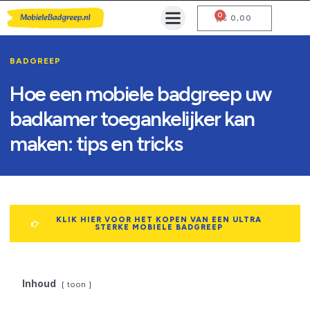
0
Mobiele Badgreep Kopen
Testcentrum en Gebruiksaanwijzing
€
0,00
BADGREEP
Hoe een mobiele badgreep uw
badkamer toegankelijker kan
maken: tips en tricks
KLIK HIER VOOR HET KOPEN VAN EEN ULTRA
STERKE MOBIELE BADGREEP
Inhoud
toon