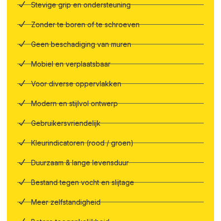
Stevige grip en ondersteuning
Zonder te boren of te schroeven
Geen beschadiging van muren
Mobiel en verplaatsbaar
Voor diverse oppervlakken
Modern en stijlvol ontwerp
Gebruikersvriendelijk
Kleurindicatoren (rood / groen)
Duurzaam & lange levensduur
Bestand tegen vocht en slijtage
Meer zelfstandigheid