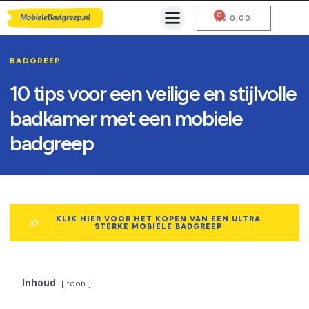
0
Mobiele Badgreep Kopen
Testcentrum en Gebruiksaanwijzing
€
0,00
BADGREEP
10 tips voor een veilige en stijlvolle
badkamer met een mobiele
badgreep
KLIK HIER VOOR HET KOPEN VAN EEN ULTRA
STERKE MOBIELE BADGREEP
Inhoud
toon