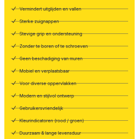
Vermindert uitglijden en vallen
Sterke zuignappen
Stevige grip en ondersteuning
Zonder te boren of te schroeven
Geen beschadiging van muren
Mobiel en verplaatsbaar
Voor diverse oppervlakken
Modern en stijlvol ontwerp
Gebruikersvriendelijk
Kleurindicatoren (rood / groen)
Duurzaam & lange levensduur