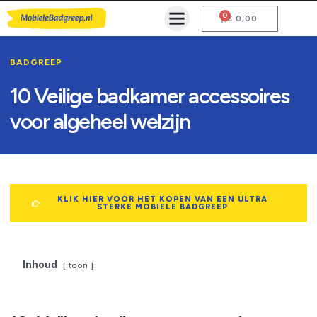
0
Mobiele Badgreep Kopen
Testcentrum en Gebruiksaanwijzing
€
0,00
BADGREEP
10 Veilige badkamer accessoires
voor algeheel welzijn
KLIK HIER VOOR HET KOPEN VAN EEN ULTRA
STERKE MOBIELE BADGREEP
Inhoud
toon