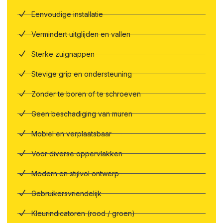
Eenvoudige installatie
Vermindert uitglijden en vallen
Sterke zuignappen
Stevige grip en ondersteuning
Zonder te boren of te schroeven
Geen beschadiging van muren
Mobiel en verplaatsbaar
Voor diverse oppervlakken
Modern en stijlvol ontwerp
Gebruikersvriendelijk
Kleurindicatoren (rood / groen)