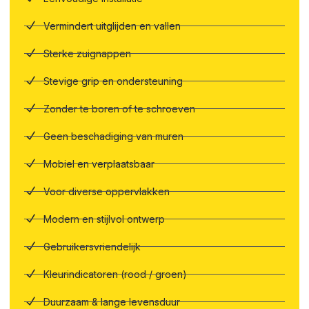
Vermindert uitglijden en vallen
Sterke zuignappen
Stevige grip en ondersteuning
Zonder te boren of te schroeven
Geen beschadiging van muren
Mobiel en verplaatsbaar
Voor diverse oppervlakken
Modern en stijlvol ontwerp
Gebruikersvriendelijk
Kleurindicatoren (rood / groen)
Duurzaam & lange levensduur