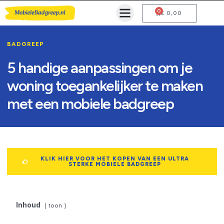
0
Mobiele Badgreep Kopen
Testcentrum en Gebruiksaanwijzing
€
0,00
BADGREEP
5 handige aanpassingen om je
woning toegankelijker te maken
met een mobiele badgreep
KLIK HIER VOOR HET KOPEN VAN EEN ULTRA
STERKE MOBIELE BADGREEP
Inhoud
toon