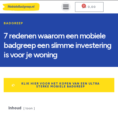
0
Mobiele Badgreep Kopen
Testcentrum en Gebruiksaanwijzing
€
0,00
BADGREEP
7 redenen waarom een mobiele
badgreep een slimme investering
is voor je woning
KLIK HIER VOOR HET KOPEN VAN EEN ULTRA
STERKE MOBIELE BADGREEP
Inhoud
toon