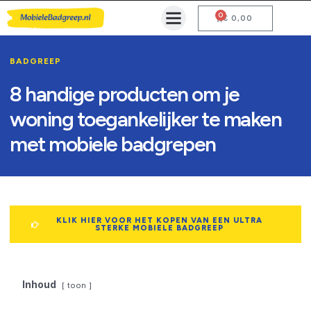
0
Mobiele Badgreep Kopen
Testcentrum en Gebruiksaanwijzing
€
0,00
BADGREEP
8 handige producten om je
woning toegankelijker te maken
met mobiele badgrepen
KLIK HIER VOOR HET KOPEN VAN EEN ULTRA
STERKE MOBIELE BADGREEP
Inhoud
toon