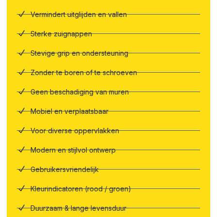
Vermindert uitglijden en vallen
Sterke zuignappen
Stevige grip en ondersteuning
Zonder te boren of te schroeven
Geen beschadiging van muren
Mobiel en verplaatsbaar
Voor diverse oppervlakken
Modern en stijlvol ontwerp
Gebruikersvriendelijk
Kleurindicatoren (rood / groen)
Duurzaam & lange levensduur