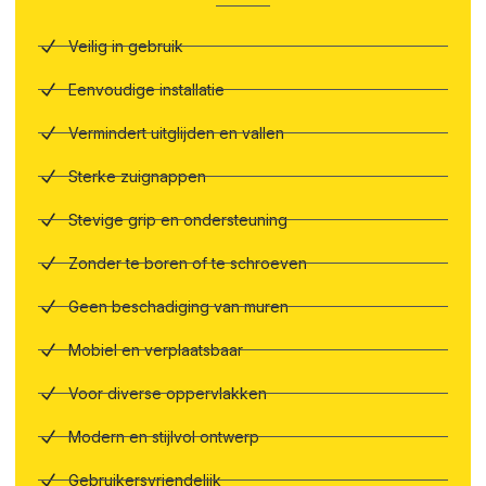
Veilig in gebruik
Eenvoudige installatie
Vermindert uitglijden en vallen
Sterke zuignappen
Stevige grip en ondersteuning
Zonder te boren of te schroeven
Geen beschadiging van muren
Mobiel en verplaatsbaar
Voor diverse oppervlakken
Modern en stijlvol ontwerp
Gebruikersvriendelijk