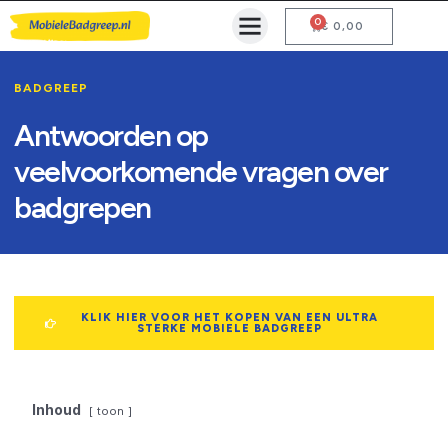
0
Mobiele Badgreep Kopen
Testcentrum en Gebruiksaanwijzing
€
0,00
BADGREEP
Antwoorden op
veelvoorkomende vragen over
badgrepen
KLIK HIER VOOR HET KOPEN VAN EEN ULTRA
STERKE MOBIELE BADGREEP
Inhoud
toon