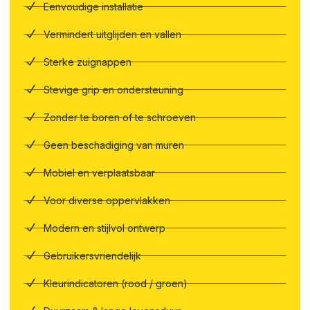
Eenvoudige installatie
Vermindert uitglijden en vallen
Sterke zuignappen
Stevige grip en ondersteuning
Zonder te boren of te schroeven
Geen beschadiging van muren
Mobiel en verplaatsbaar
Voor diverse oppervlakken
Modern en stijlvol ontwerp
Gebruikersvriendelijk
Kleurindicatoren (rood / groen)