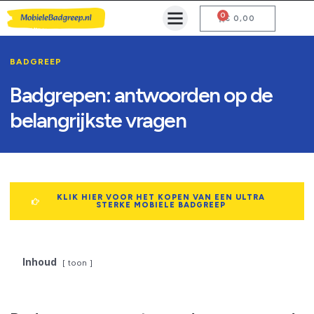
0
Mobiele Badgreep Kopen
Testcentrum en Gebruiksaanwijzing
€
0,00
BADGREEP
Badgrepen: antwoorden op de
belangrijkste vragen
KLIK HIER VOOR HET KOPEN VAN EEN ULTRA
STERKE MOBIELE BADGREEP
Inhoud
toon