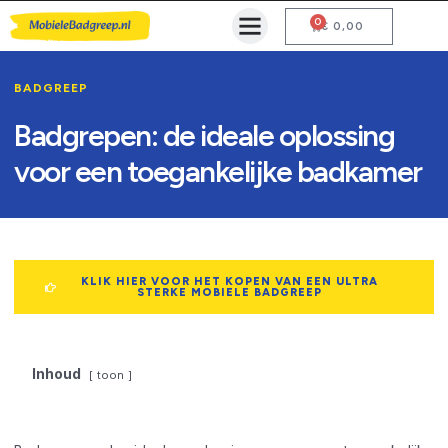
0
Mobiele Badgreep Kopen
Testcentrum en Gebruiksaanwijzing
€
0,00
BADGREEP
Badgrepen: de ideale oplossing
voor een toegankelijke badkamer
KLIK HIER VOOR HET KOPEN VAN EEN ULTRA
STERKE MOBIELE BADGREEP
Inhoud
toon