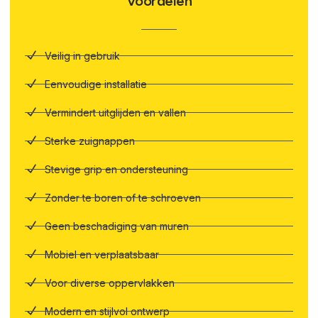
Voordelen
Veilig in gebruik
Eenvoudige installatie
Vermindert uitglijden en vallen
Sterke zuignappen
Stevige grip en ondersteuning
Zonder te boren of te schroeven
Geen beschadiging van muren
Mobiel en verplaatsbaar
Voor diverse oppervlakken
Modern en stijlvol ontwerp