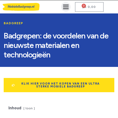
0
Mobiele Badgreep Kopen
Testcentrum en Gebruiksaanwijzing
€
0,00
BADGREEP
Badgrepen: de voordelen van de
nieuwste materialen en
technologieën
KLIK HIER VOOR HET KOPEN VAN EEN ULTRA
STERKE MOBIELE BADGREEP
Inhoud
toon