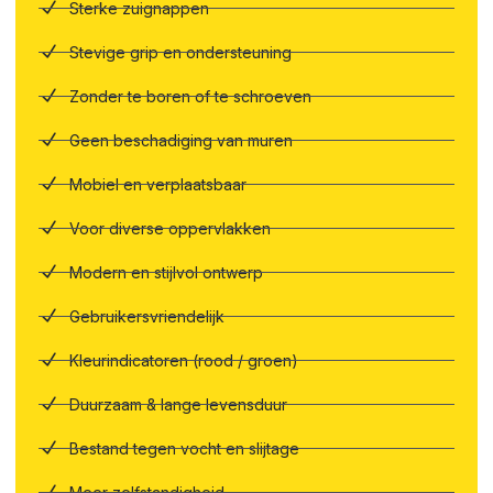
Sterke zuignappen
Stevige grip en ondersteuning
Zonder te boren of te schroeven
Geen beschadiging van muren
Mobiel en verplaatsbaar
Voor diverse oppervlakken
Modern en stijlvol ontwerp
Gebruikersvriendelijk
Kleurindicatoren (rood / groen)
Duurzaam & lange levensduur
Bestand tegen vocht en slijtage
Meer zelfstandigheid