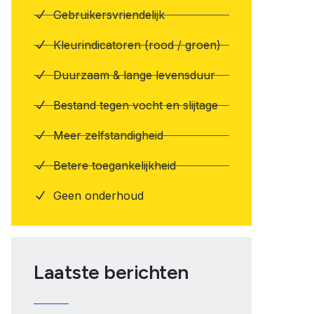
Gebruikersvriendelijk
Kleurindicatoren (rood / groen)
Duurzaam & lange levensduur
Bestand tegen vocht en slijtage
Meer zelfstandigheid
Betere toegankelijkheid
Geen onderhoud
Laatste berichten