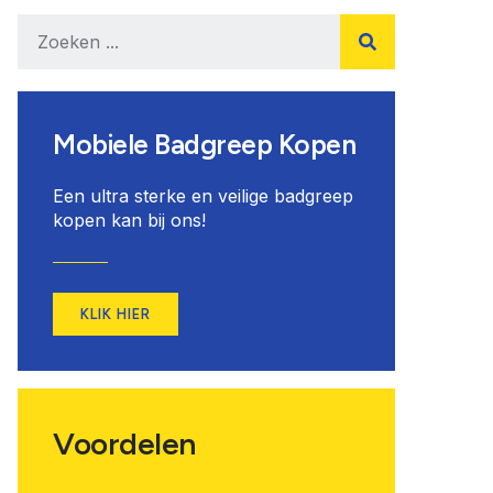
Mobiele Badgreep Kopen
Een ultra sterke en veilige badgreep
kopen kan bij ons!
KLIK HIER
Voordelen