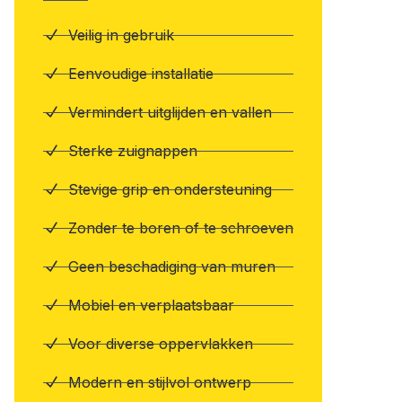
Veilig in gebruik
Eenvoudige installatie
Vermindert uitglijden en vallen
Sterke zuignappen
Stevige grip en ondersteuning
Zonder te boren of te schroeven
Geen beschadiging van muren
Mobiel en verplaatsbaar
Voor diverse oppervlakken
Modern en stijlvol ontwerp