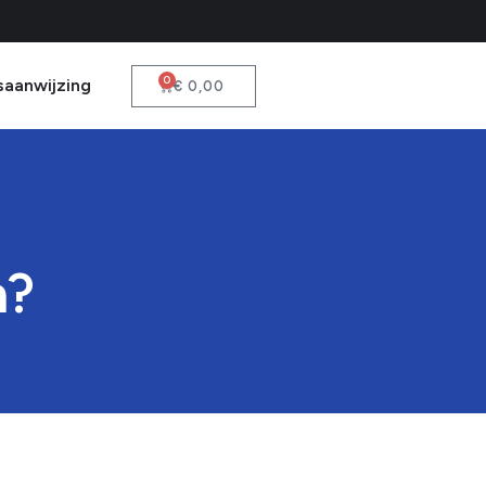
0
saanwijzing
€
0,00
n?