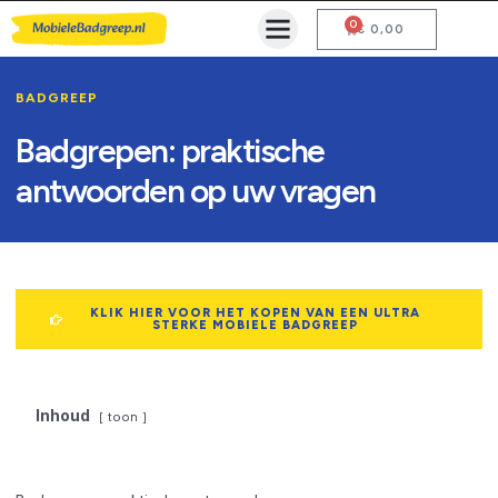
0
Mobiele Badgreep Kopen
Testcentrum en Gebruiksaanwijzing
€
0,00
BADGREEP
Badgrepen: praktische
antwoorden op uw vragen
KLIK HIER VOOR HET KOPEN VAN EEN ULTRA
STERKE MOBIELE BADGREEP
Inhoud
toon