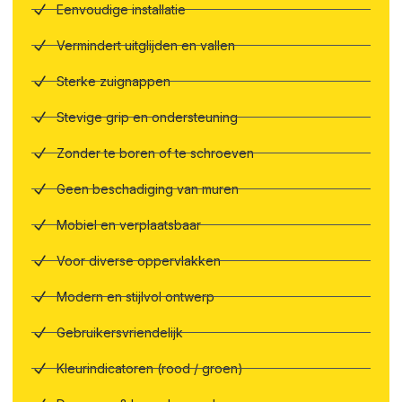
Eenvoudige installatie
Vermindert uitglijden en vallen
Sterke zuignappen
Stevige grip en ondersteuning
Zonder te boren of te schroeven
Geen beschadiging van muren
Mobiel en verplaatsbaar
Voor diverse oppervlakken
Modern en stijlvol ontwerp
Gebruikersvriendelijk
Kleurindicatoren (rood / groen)