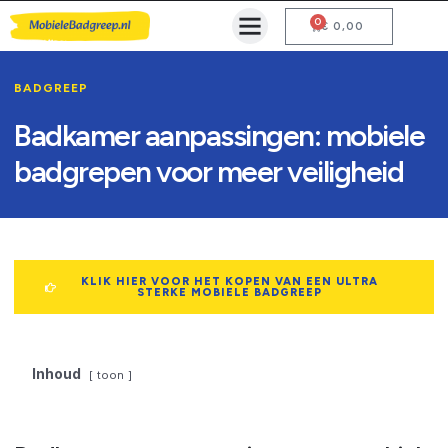
0
Mobiele Badgreep Kopen
Testcentrum en Gebruiksaanwijzing
€
0,00
BADGREEP
Badkamer aanpassingen: mobiele
badgrepen voor meer veiligheid
KLIK HIER VOOR HET KOPEN VAN EEN ULTRA
STERKE MOBIELE BADGREEP
Inhoud
toon