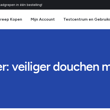
adgrepen in één bestelling!
greep Kopen
Mijn Account
Testcentrum en Gebruik
: veiliger douchen 