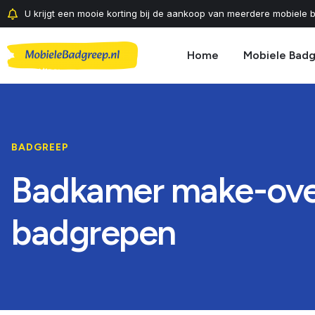
U krijgt een mooie korting bij de aankoop van meerdere mobiele b
Home
Mobiele Bad
BADGREEP
Badkamer make-over
badgrepen