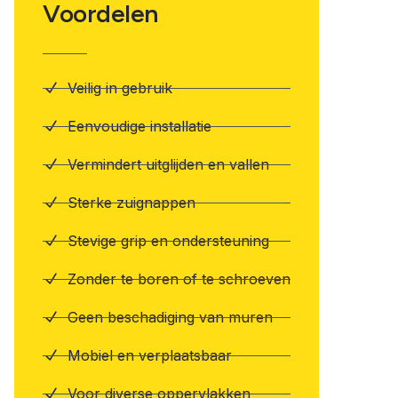
Voordelen
Veilig in gebruik
Eenvoudige installatie
Vermindert uitglijden en vallen
Sterke zuignappen
Stevige grip en ondersteuning
Zonder te boren of te schroeven
Geen beschadiging van muren
Mobiel en verplaatsbaar
Voor diverse oppervlakken