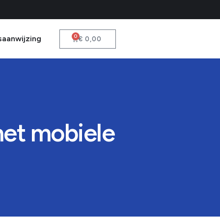
0
saanwijzing
€
0,00
met mobiele