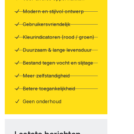
Modern en stijlvol ontwerp
Gebruikersvriendelijk
Kleurindicatoren (rood / groen)
Duurzaam & lange levensduur
Bestand tegen vocht en slijtage
Meer zelfstandigheid
Betere toegankelijkheid
Geen onderhoud