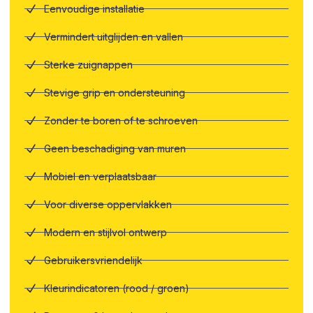
Eenvoudige installatie
Vermindert uitglijden en vallen
Sterke zuignappen
Stevige grip en ondersteuning
Zonder te boren of te schroeven
Geen beschadiging van muren
Mobiel en verplaatsbaar
Voor diverse oppervlakken
Modern en stijlvol ontwerp
Gebruikersvriendelijk
Kleurindicatoren (rood / groen)