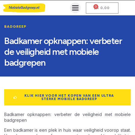
0
Mobiele Badgreep Kopen
Testcentrum en Gebruiksaanwijzing
€
0,00
BADGREEP
Badkamer opknappen: verbeter
de veiligheid met mobiele
badgrepen
KLIK HIER VOOR HET KOPEN VAN EEN ULTRA
STERKE MOBIELE BADGREEP
Badkamer opknappen: verbeter de veiligheid met mobiele
badgrepen
Een badkamer is een plek in huis waar veiligheid voorop staat.