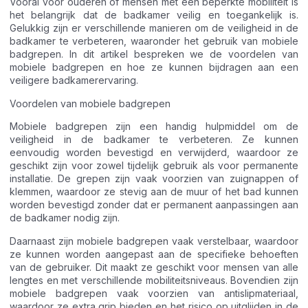
Vooral voor ouderen of mensen met een beperkte mobiliteit is
het belangrijk dat de badkamer veilig en toegankelijk is.
Gelukkig zijn er verschillende manieren om de veiligheid in de
badkamer te verbeteren, waaronder het gebruik van mobiele
badgrepen. In dit artikel bespreken we de voordelen van
mobiele badgrepen en hoe ze kunnen bijdragen aan een
veiligere badkamerervaring.
Voordelen van mobiele badgrepen
Mobiele badgrepen zijn een handig hulpmiddel om de
veiligheid in de badkamer te verbeteren. Ze kunnen
eenvoudig worden bevestigd en verwijderd, waardoor ze
geschikt zijn voor zowel tijdelijk gebruik als voor permanente
installatie. De grepen zijn vaak voorzien van zuignappen of
klemmen, waardoor ze stevig aan de muur of het bad kunnen
worden bevestigd zonder dat er permanent aanpassingen aan
de badkamer nodig zijn.
Daarnaast zijn mobiele badgrepen vaak verstelbaar, waardoor
ze kunnen worden aangepast aan de specifieke behoeften
van de gebruiker. Dit maakt ze geschikt voor mensen van alle
lengtes en met verschillende mobiliteitsniveaus. Bovendien zijn
mobiele badgrepen vaak voorzien van antislipmateriaal,
waardoor ze extra grip bieden en het risico op uitglijden in de