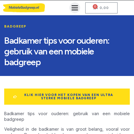
0
Mobiele Badgreep Kopen
Testcentrum en Gebruiksaanwijzing
€
0,00
BADGREEP
Badkamer tips voor ouderen:
gebruik van een mobiele
badgreep
KLIK HIER VOOR HET KOPEN VAN EEN ULTRA
STERKE MOBIELE BADGREEP
Badkamer tips voor ouderen: gebruik van een mobiele
badgreep
Veiligheid in de badkamer is van groot belang, vooral voor