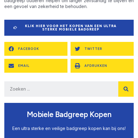
badgreep ouderen helpen om langer zelfstandig te blijven en
een gevoel van zekerheid te behouden.
KLIK HIER VOOR HET KOPEN VAN EEN ULTRA
STERKE MOBIELE BADGREEP
FACEBOOK
TWITTER
EMAIL
AFDRUKKEN
Mobiele Badgreep Kopen
Een ultra sterke en veilige badgreep kopen kan bij ons!