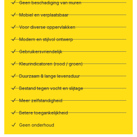
Geen beschadiging van muren
Mobiel en verplaatsbaar
Voor diverse oppervlakken
Modern en stijlvol ontwerp
Gebruikersvriendelijk
Kleurindicatoren (rood / groen)
Duurzaam & lange levensduur
Bestand tegen vocht en slijtage
Meer zelfstandigheid
Betere toegankelijkheid
Geen onderhoud