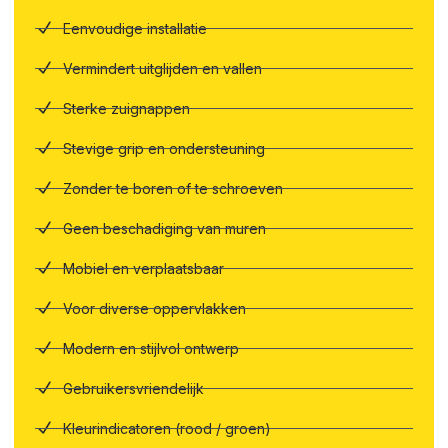
Eenvoudige installatie
Vermindert uitglijden en vallen
Sterke zuignappen
Stevige grip en ondersteuning
Zonder te boren of te schroeven
Geen beschadiging van muren
Mobiel en verplaatsbaar
Voor diverse oppervlakken
Modern en stijlvol ontwerp
Gebruikersvriendelijk
Kleurindicatoren (rood / groen)