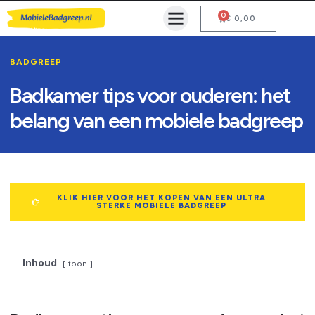
0
Mobiele Badgreep Kopen
Testcentrum en Gebruiksaanwijzing
€
0,00
BADGREEP
Badkamer tips voor ouderen: het
belang van een mobiele badgreep
KLIK HIER VOOR HET KOPEN VAN EEN ULTRA
STERKE MOBIELE BADGREEP
Inhoud
toon