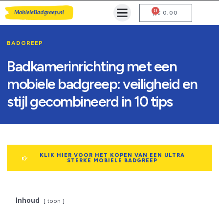
0
Mobiele Badgreep Kopen
Testcentrum en Gebruiksaanwijzing
€
0,00
BADGREEP
Badkamerinrichting met een
mobiele badgreep: veiligheid en
stijl gecombineerd in 10 tips
KLIK HIER VOOR HET KOPEN VAN EEN ULTRA
STERKE MOBIELE BADGREEP
Inhoud
toon