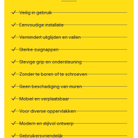
Veilig in gebruik
Eenvoudige installatie
Vermindert uitglijden en vallen
Sterke zuignappen
Stevige grip en ondersteuning
Zonder te boren of te schroeven
Geen beschadiging van muren
Mobiel en verplaatsbaar
Voor diverse oppervlakken
Modern en stijlvol ontwerp
Gebruikersvriendelijk