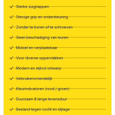
Sterke zuignappen
Stevige grip en ondersteuning
Zonder te boren of te schroeven
Geen beschadiging van muren
Mobiel en verplaatsbaar
Voor diverse oppervlakken
Modern en stijlvol ontwerp
Gebruikersvriendelijk
Kleurindicatoren (rood / groen)
Duurzaam & lange levensduur
Bestand tegen vocht en slijtage