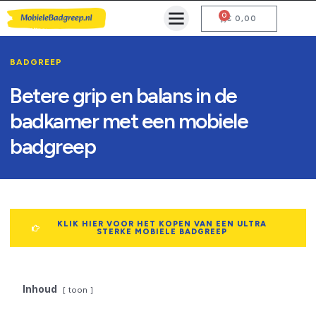
0
Mobiele Badgreep Kopen
Testcentrum en Gebruiksaanwijzing
€
0,00
BADGREEP
Betere grip en balans in de
badkamer met een mobiele
badgreep
KLIK HIER VOOR HET KOPEN VAN EEN ULTRA
STERKE MOBIELE BADGREEP
Inhoud
toon