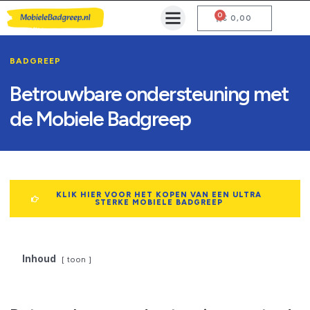
0
Mobiele Badgreep Kopen
Testcentrum en Gebruiksaanwijzing
€
0,00
BADGREEP
Betrouwbare ondersteuning met
de Mobiele Badgreep
KLIK HIER VOOR HET KOPEN VAN EEN ULTRA
STERKE MOBIELE BADGREEP
Inhoud
toon