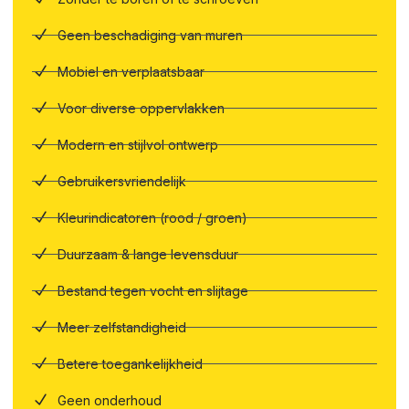
Geen beschadiging van muren
Mobiel en verplaatsbaar
Voor diverse oppervlakken
Modern en stijlvol ontwerp
Gebruikersvriendelijk
Kleurindicatoren (rood / groen)
Duurzaam & lange levensduur
Bestand tegen vocht en slijtage
Meer zelfstandigheid
Betere toegankelijkheid
Geen onderhoud