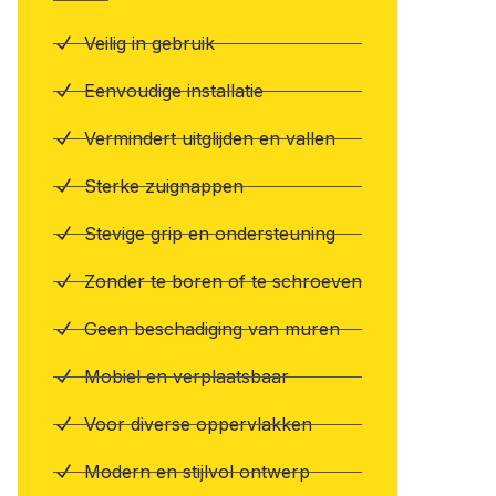
Veilig in gebruik
Eenvoudige installatie
Vermindert uitglijden en vallen
Sterke zuignappen
Stevige grip en ondersteuning
Zonder te boren of te schroeven
Geen beschadiging van muren
Mobiel en verplaatsbaar
Voor diverse oppervlakken
Modern en stijlvol ontwerp