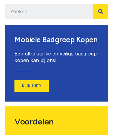
Mobiele Badgreep Kopen
Een ultra sterke en veilige badgreep
kopen kan bij ons!
KLIK HIER
Voordelen