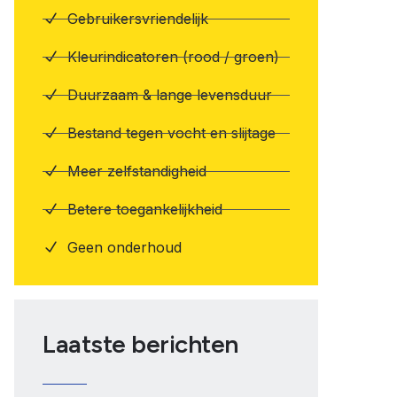
Gebruikersvriendelijk
Kleurindicatoren (rood / groen)
Duurzaam & lange levensduur
Bestand tegen vocht en slijtage
Meer zelfstandigheid
Betere toegankelijkheid
Geen onderhoud
Laatste berichten