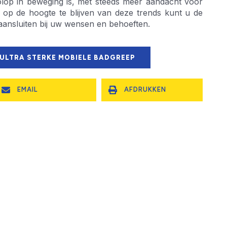
olop in beweging is, met steeds meer aandacht voor
or op de hoogte te blijven van deze trends kunt u de
aansluiten bij uw wensen en behoeften.
 ULTRA STERKE MOBIELE BADGREEP
EMAIL
AFDRUKKEN