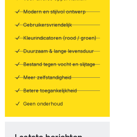
Modern en stijlvol ontwerp
Gebruikersvriendelijk
Kleurindicatoren (rood / groen)
Duurzaam & lange levensduur
Bestand tegen vocht en slijtage
Meer zelfstandigheid
Betere toegankelijkheid
Geen onderhoud