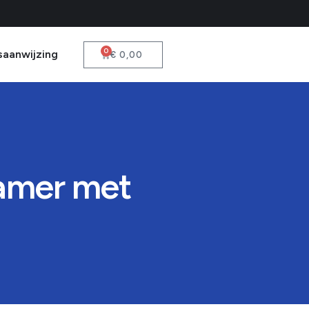
0
saanwijzing
€
0,00
kamer met