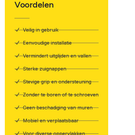
Voordelen
Veilig in gebruik
Eenvoudige installatie
Vermindert uitglijden en vallen
Sterke zuignappen
Stevige grip en ondersteuning
Zonder te boren of te schroeven
Geen beschadiging van muren
Mobiel en verplaatsbaar
Voor diverse oppervlakken