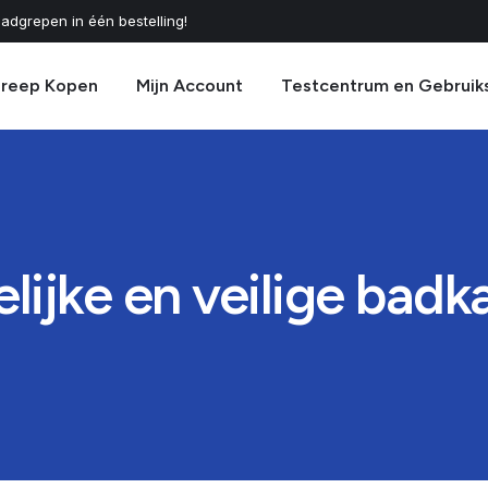
adgrepen in één bestelling!
greep Kopen
Mijn Account
Testcentrum en Gebruik
lijke en veilige bad