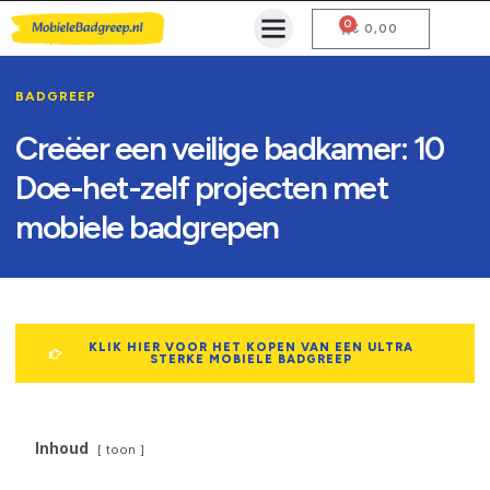
0
Mobiele Badgreep Kopen
Testcentrum en Gebruiksaanwijzing
€
0,00
BADGREEP
Creëer een veilige badkamer: 10
Doe-het-zelf projecten met
mobiele badgrepen
KLIK HIER VOOR HET KOPEN VAN EEN ULTRA
STERKE MOBIELE BADGREEP
Inhoud
toon