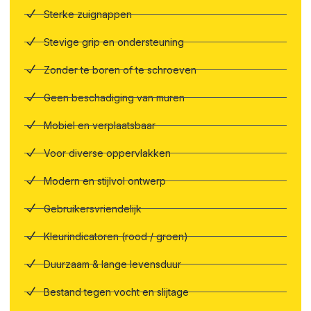
Sterke zuignappen
Stevige grip en ondersteuning
Zonder te boren of te schroeven
Geen beschadiging van muren
Mobiel en verplaatsbaar
Voor diverse oppervlakken
Modern en stijlvol ontwerp
Gebruikersvriendelijk
Kleurindicatoren (rood / groen)
Duurzaam & lange levensduur
Bestand tegen vocht en slijtage