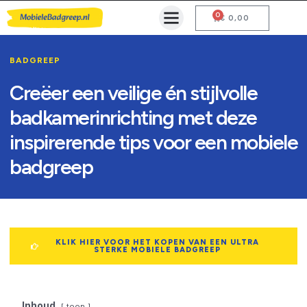
0
Mobiele Badgreep Kopen
Testcentrum en Gebruiksaanwijzing
€
0,00
BADGREEP
Creëer een veilige én stijlvolle
badkamerinrichting met deze
inspirerende tips voor een mobiele
badgreep
KLIK HIER VOOR HET KOPEN VAN EEN ULTRA
STERKE MOBIELE BADGREEP
Inhoud
toon