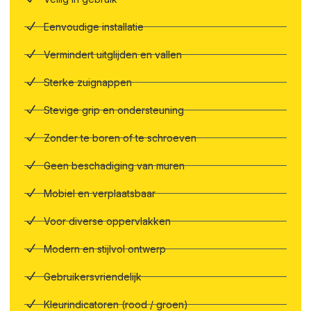
Eenvoudige installatie
Vermindert uitglijden en vallen
Sterke zuignappen
Stevige grip en ondersteuning
Zonder te boren of te schroeven
Geen beschadiging van muren
Mobiel en verplaatsbaar
Voor diverse oppervlakken
Modern en stijlvol ontwerp
Gebruikersvriendelijk
Kleurindicatoren (rood / groen)