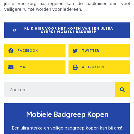
juiste voorzorgsmaatregelen kan de badkamer een veel
veiligere ruimte worden voor iedereen.
KLIK HIER VOOR HET KOPEN VAN EEN ULTRA
STERKE MOBIELE BADGREEP
FACEBOOK
TWITTER
EMAIL
AFDRUKKEN
Mobiele Badgreep Kopen
Een ultra sterke en veilige badgreep kopen kan bij ons!