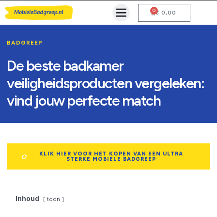
0
Mobiele Badgreep Kopen
Testcentrum en Gebruiksaanwijzing
€
0,00
BADGREEP
De beste badkamer
veiligheidsproducten vergeleken:
vind jouw perfecte match
KLIK HIER VOOR HET KOPEN VAN EEN ULTRA
STERKE MOBIELE BADGREEP
Inhoud
toon