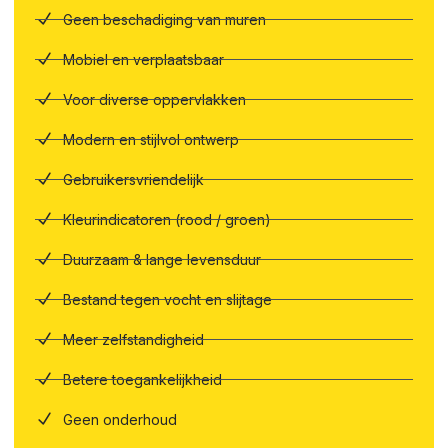
Geen beschadiging van muren
Mobiel en verplaatsbaar
Voor diverse oppervlakken
Modern en stijlvol ontwerp
Gebruikersvriendelijk
Kleurindicatoren (rood / groen)
Duurzaam & lange levensduur
Bestand tegen vocht en slijtage
Meer zelfstandigheid
Betere toegankelijkheid
Geen onderhoud