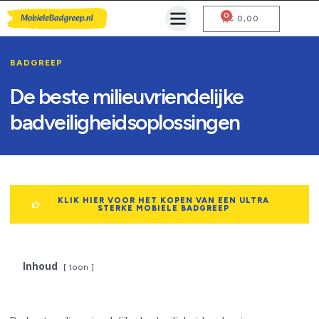
0
Mobiele Badgreep Kopen
Testcentrum en Gebruiksaanwijzing
€
0,00
BADGREEP
De beste milieuvriendelijke
badveiligheidsoplossingen
KLIK HIER VOOR HET KOPEN VAN EEN ULTRA
STERKE MOBIELE BADGREEP
Inhoud
toon