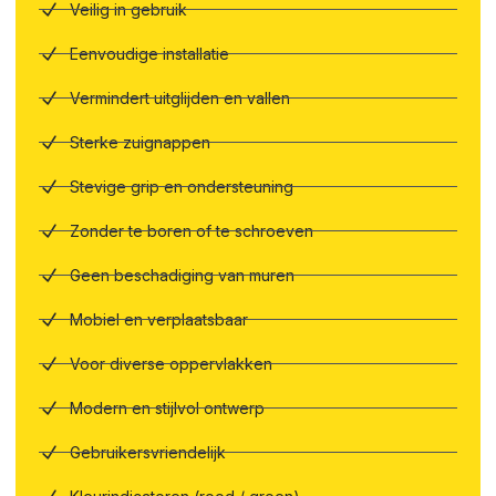
Veilig in gebruik
Eenvoudige installatie
Vermindert uitglijden en vallen
Sterke zuignappen
Stevige grip en ondersteuning
Zonder te boren of te schroeven
Geen beschadiging van muren
Mobiel en verplaatsbaar
Voor diverse oppervlakken
Modern en stijlvol ontwerp
Gebruikersvriendelijk