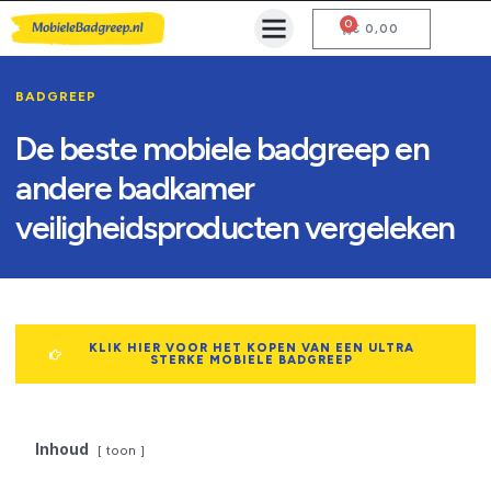
0
Mobiele Badgreep Kopen
Testcentrum en Gebruiksaanwijzing
€
0,00
BADGREEP
De beste mobiele badgreep en
andere badkamer
veiligheidsproducten vergeleken
KLIK HIER VOOR HET KOPEN VAN EEN ULTRA
STERKE MOBIELE BADGREEP
Inhoud
toon