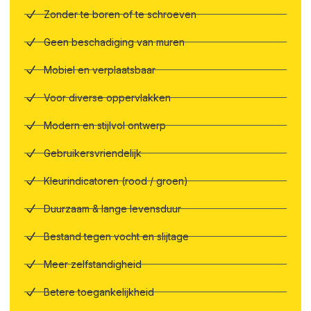
Zonder te boren of te schroeven
Geen beschadiging van muren
Mobiel en verplaatsbaar
Voor diverse oppervlakken
Modern en stijlvol ontwerp
Gebruikersvriendelijk
Kleurindicatoren (rood / groen)
Duurzaam & lange levensduur
Bestand tegen vocht en slijtage
Meer zelfstandigheid
Betere toegankelijkheid