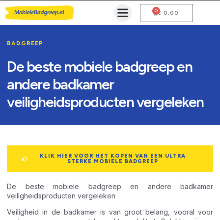
0
Mobiele Badgreep Kopen
Testcentrum en Gebruiksaanwijzing
€
0,00
BADGREEP
De beste mobiele badgreep en
andere badkamer
veiligheidsproducten vergeleken
KLIK HIER VOOR HET KOPEN VAN EEN ULTRA
STERKE MOBIELE BADGREEP
De beste mobiele badgreep en andere badkamer
veiligheidsproducten vergeleken
Veiligheid in de badkamer is van groot belang, vooral voor