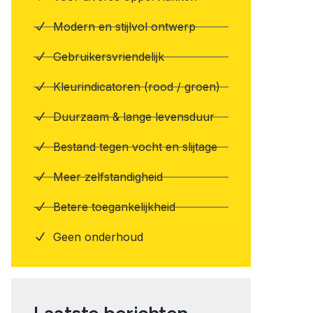
Modern en stijlvol ontwerp
Gebruikersvriendelijk
Kleurindicatoren (rood / groen)
Duurzaam & lange levensduur
Bestand tegen vocht en slijtage
Meer zelfstandigheid
Betere toegankelijkheid
Geen onderhoud