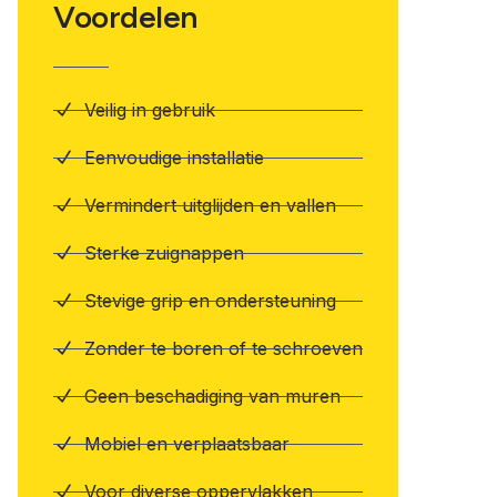
Voordelen
Veilig in gebruik
Eenvoudige installatie
Vermindert uitglijden en vallen
Sterke zuignappen
Stevige grip en ondersteuning
Zonder te boren of te schroeven
Geen beschadiging van muren
Mobiel en verplaatsbaar
Voor diverse oppervlakken