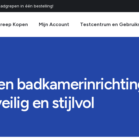
adgrepen in één bestelling!
greep Kopen
Mijn Account
Testcentrum en Gebruik
een badkamerinrichti
lig en stijlvol