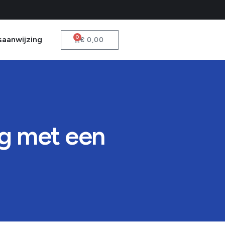
0
saanwijzing
€
0,00
ng met een