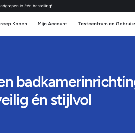
adgrepen in één bestelling!
greep Kopen
Mijn Account
Testcentrum en Gebruik
een badkamerinrichti
lig én stijlvol