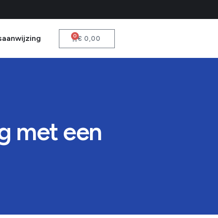
0
saanwijzing
€
0,00
ng met een