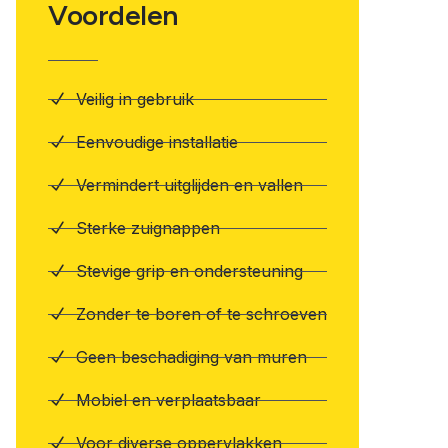
Voordelen
Veilig in gebruik
Eenvoudige installatie
Vermindert uitglijden en vallen
Sterke zuignappen
Stevige grip en ondersteuning
Zonder te boren of te schroeven
Geen beschadiging van muren
Mobiel en verplaatsbaar
Voor diverse oppervlakken