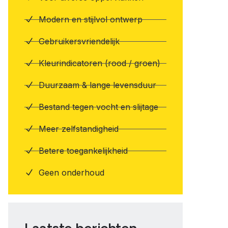
Modern en stijlvol ontwerp
Gebruikersvriendelijk
Kleurindicatoren (rood / groen)
Duurzaam & lange levensduur
Bestand tegen vocht en slijtage
Meer zelfstandigheid
Betere toegankelijkheid
Geen onderhoud