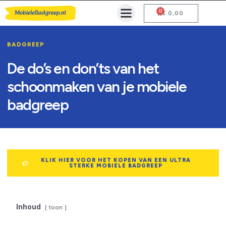
0
Mobiele Badgreep Kopen
Testcentrum en Gebruiksaanwijzing
€
0,00
BADGREEP
De do’s en don’ts van het
schoonmaken van je mobiele
badgreep
KLIK HIER VOOR HET KOPEN VAN EEN ULTRA
STERKE MOBIELE BADGREEP
Inhoud
toon