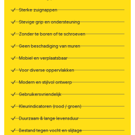
Sterke zuignappen
Stevige grip en ondersteuning
Zonder te boren of te schroeven
Geen beschadiging van muren
Mobiel en verplaatsbaar
Voor diverse oppervlakken
Modern en stijlvol ontwerp
Gebruikersvriendelijk
Kleurindicatoren (rood / groen)
Duurzaam & lange levensduur
Bestand tegen vocht en slijtage