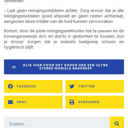
vermeden.
– Laat geen reinigingsmiddelen achter: Zorg ervoor dat je alle
reinigingsmiddelen goed afspoelt en geen resten achterlaat,
aangezien deze irritatie van de huid kunnen veroorzaken.
Kortom, door de juiste reinigingsmethoden toe te passen en de
bovengenoemde do’s en don’ts in gedachten te houden, kun
je ervoor zorgen dat je mobiele badgreep schoon en
hygiënisch blijft.
KLIK HIER VOOR HET KOPEN VAN EEN ULTRA
STERKE MOBIELE BADGREEP
FACEBOOK
TWITTER
EMAIL
AFDRUKKEN