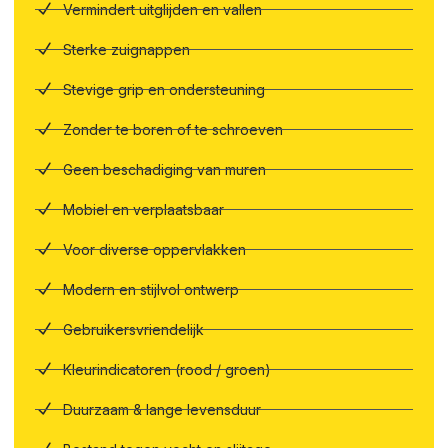
Vermindert uitglijden en vallen
Sterke zuignappen
Stevige grip en ondersteuning
Zonder te boren of te schroeven
Geen beschadiging van muren
Mobiel en verplaatsbaar
Voor diverse oppervlakken
Modern en stijlvol ontwerp
Gebruikersvriendelijk
Kleurindicatoren (rood / groen)
Duurzaam & lange levensduur