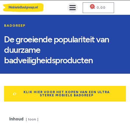
0
Mobiele Badgreep Kopen
Testcentrum en Gebruiksaanwijzing
€
0,00
BADGREEP
De groeiende populariteit van
duurzame
badveiligheidsproducten
KLIK HIER VOOR HET KOPEN VAN EEN ULTRA
STERKE MOBIELE BADGREEP
Inhoud
toon