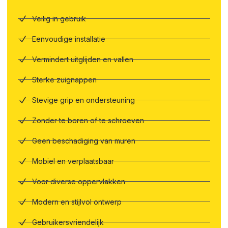
Veilig in gebruik
Eenvoudige installatie
Vermindert uitglijden en vallen
Sterke zuignappen
Stevige grip en ondersteuning
Zonder te boren of te schroeven
Geen beschadiging van muren
Mobiel en verplaatsbaar
Voor diverse oppervlakken
Modern en stijlvol ontwerp
Gebruikersvriendelijk