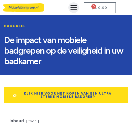
0
Mobiele Badgreep Kopen
Testcentrum en Gebruiksaanwijzing
€
0,00
BADGREEP
De impact van mobiele
badgrepen op de veiligheid in uw
badkamer
KLIK HIER VOOR HET KOPEN VAN EEN ULTRA
STERKE MOBIELE BADGREEP
Inhoud
toon