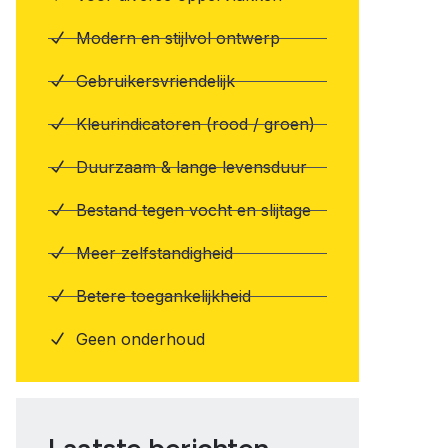
Modern en stijlvol ontwerp
Gebruikersvriendelijk
Kleurindicatoren (rood / groen)
Duurzaam & lange levensduur
Bestand tegen vocht en slijtage
Meer zelfstandigheid
Betere toegankelijkheid
Geen onderhoud