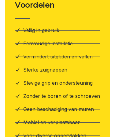
Voordelen
Veilig in gebruik
Eenvoudige installatie
Vermindert uitglijden en vallen
Sterke zuignappen
Stevige grip en ondersteuning
Zonder te boren of te schroeven
Geen beschadiging van muren
Mobiel en verplaatsbaar
Voor diverse oppervlakken