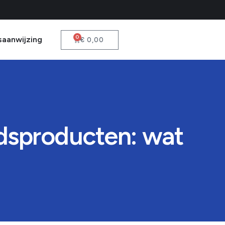
0
saanwijzing
€
0,00
idsproducten: wat