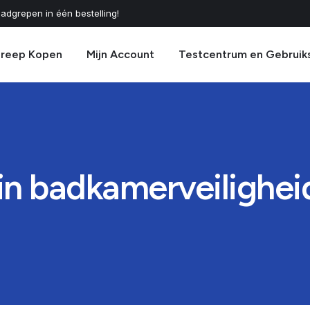
adgrepen in één bestelling!
greep Kopen
Mijn Account
Testcentrum en Gebruik
in badkamerveilighe