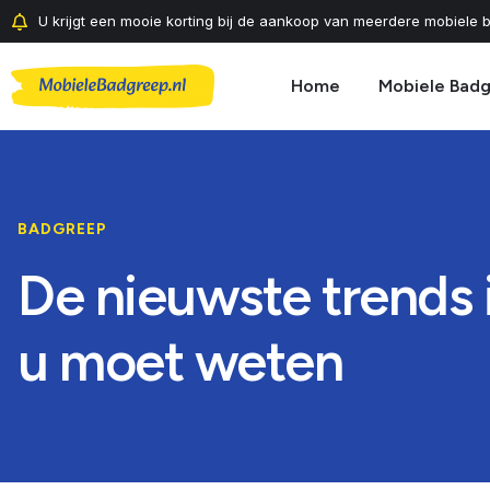
U krijgt een mooie korting bij de aankoop van meerdere mobiele b
Home
Mobiele Bad
BADGREEP
De nieuwste trends 
u moet weten