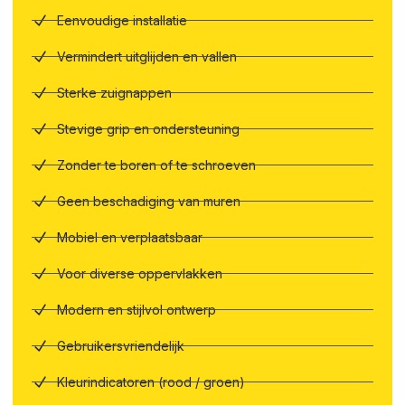
Eenvoudige installatie
Vermindert uitglijden en vallen
Sterke zuignappen
Stevige grip en ondersteuning
Zonder te boren of te schroeven
Geen beschadiging van muren
Mobiel en verplaatsbaar
Voor diverse oppervlakken
Modern en stijlvol ontwerp
Gebruikersvriendelijk
Kleurindicatoren (rood / groen)