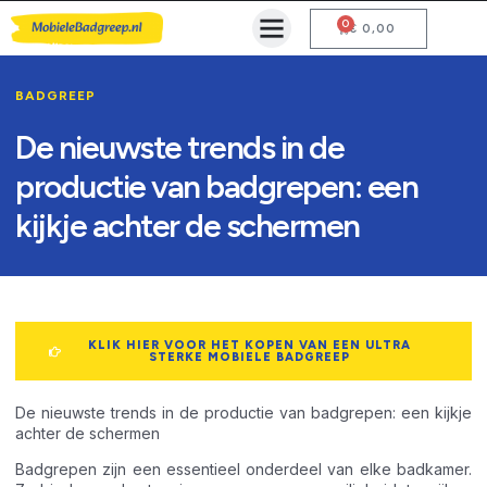
0
Mobiele Badgreep Kopen
Testcentrum en Gebruiksaanwijzing
€
0,00
BADGREEP
De nieuwste trends in de
productie van badgrepen: een
kijkje achter de schermen
KLIK HIER VOOR HET KOPEN VAN EEN ULTRA
STERKE MOBIELE BADGREEP
De nieuwste trends in de productie van badgrepen: een kijkje
achter de schermen
Badgrepen zijn een essentieel onderdeel van elke badkamer.