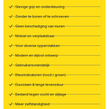
Stevige grip en ondersteuning
Zonder te boren of te schroeven
Geen beschadiging van muren
Mobiel en verplaatsbaar
Voor diverse oppervlakken
Modern en stijlvol ontwerp
Gebruikersvriendelijk
Kleurindicatoren (rood / groen)
Duurzaam & lange levensduur
Bestand tegen vocht en slijtage
Meer zelfstandigheid