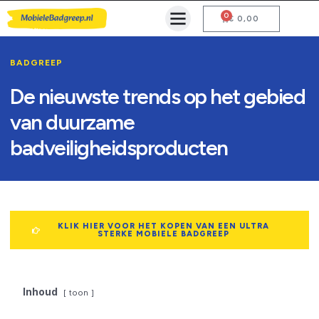
0
Mobiele Badgreep Kopen
Testcentrum en Gebruiksaanwijzing
€
0,00
BADGREEP
De nieuwste trends op het gebied
van duurzame
badveiligheidsproducten
KLIK HIER VOOR HET KOPEN VAN EEN ULTRA
STERKE MOBIELE BADGREEP
Inhoud
toon