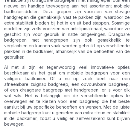
Tenslotte zijn draagbare badgrepen met handgrepen ook een
nieuwe en handige toevoeging aan het assortiment mobiele
badhulpmiddelen. Deze grepen zijn voorzien van stevige
handgrepen die gemakkelijk vast te pakken zijn, waardoor ze
extra stabiliteit bieden bij het in en uit bad stappen. Sommige
modellen zijn zelfs voorzien van antislipmateriaal, waardoor ze
geschikt zijn voor gebruik in natte omgevingen. Draagbare
badgrepen met handgrepen zijn ook gemakkelijk te
verplaatsen en kunnen vaak worden gebruikt op verschillende
plekken in de badkamer, afhankelijk van de behoeften van de
gebruiker.
Al met al zijn er tegenwoordig veel innovatieve opties
beschikbaar als het gaat om mobiele badgrepen voor een
veiligere badkamer. Of u nu op zoek bent naar een
afneembare zuignap badgreep, een opvouwbare badgreep,
of een draagbare badgreep met handgrepen, er is voor elk
wat wils. Het is belangrijk om de verschillende opties te
overwegen en te kiezen voor een badgreep die het beste
aansluit bij uw specifieke behoeften en wensen. Met de juiste
mobiele badgreep kunt u genieten van extra steun en stabiliteit
in de badkamer, zodat u veilig en zelfverzekerd kunt blijven
bewegen.