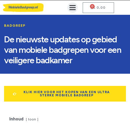
0
Mobiele Badgreep Kopen
Testcentrum en Gebruiksaanwijzing
€
0,00
BADGREEP
De nieuwste updates op gebied
van mobiele badgrepen voor een
veiligere badkamer
KLIK HIER VOOR HET KOPEN VAN EEN ULTRA
STERKE MOBIELE BADGREEP
Inhoud
toon