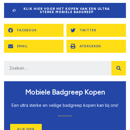
KLIK HIER VOOR HET KOPEN VAN EEN ULTRA
STERKE MOBIELE BADGREEP
FACEBOOK
TWITTER
EMAIL
AFDRUKKEN
Mobiele Badgreep Kopen
Een ultra sterke en veilige badgreep kopen kan bij ons!
KLIK HIER