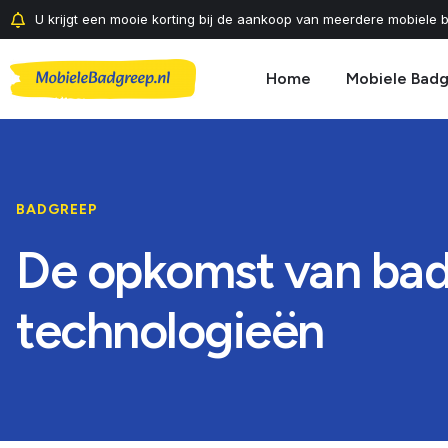
U krijgt een mooie korting bij de aankoop van meerdere mobiele b
Home
Mobiele Bad
BADGREEP
De opkomst van badg
technologieën