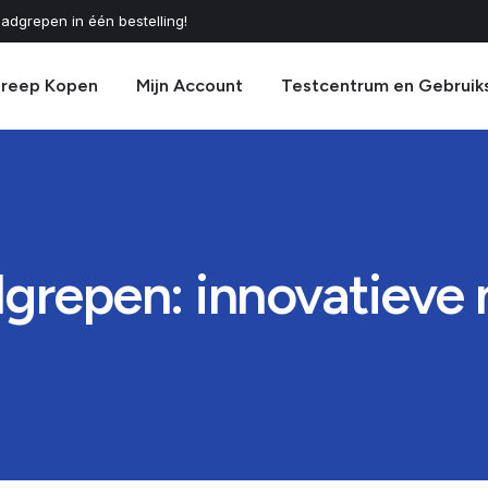
adgrepen in één bestelling!
greep Kopen
Mijn Account
Testcentrum en Gebruik
repen: innovatieve 