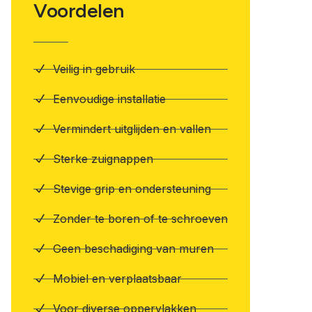
Voordelen
Veilig in gebruik
Eenvoudige installatie
Vermindert uitglijden en vallen
Sterke zuignappen
Stevige grip en ondersteuning
Zonder te boren of te schroeven
Geen beschadiging van muren
Mobiel en verplaatsbaar
Voor diverse oppervlakken