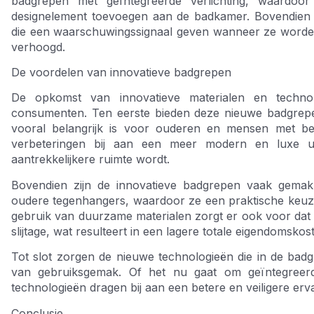
badgrepen met geïntegreerde verlichting, waardoor
designelement toevoegen aan de badkamer. Bovendien 
die een waarschuwingssignaal geven wanneer ze worden
verhoogd.
De voordelen van innovatieve badgrepen
De opkomst van innovatieve materialen en technol
consumenten. Ten eerste bieden deze nieuwe badgrepen 
vooral belangrijk is voor ouderen en mensen met bep
verbeteringen bij aan een meer modern en luxe u
aantrekkelijkere ruimte wordt.
Bovendien zijn de innovatieve badgrepen vaak gemakk
oudere tegenhangers, waardoor ze een praktische keuze 
gebruik van duurzame materialen zorgt er ook voor dat
slijtage, wat resulteert in een lagere totale eigendomskos
Tot slot zorgen de nieuwe technologieën die in de bad
van gebruiksgemak. Of het nu gaat om geïntegreerde
technologieën dragen bij aan een betere en veiligere erv
Conclusie