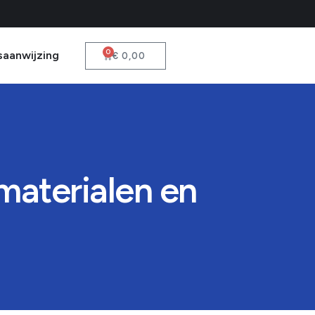
0
saanwijzing
€
0,00
materialen en