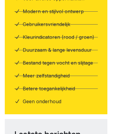
Modern en stijlvol ontwerp
Gebruikersvriendelijk
Kleurindicatoren (rood / groen)
Duurzaam & lange levensduur
Bestand tegen vocht en slijtage
Meer zelfstandigheid
Betere toegankelijkheid
Geen onderhoud