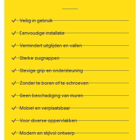
Veilig in gebruik
Eenvoudige installatie
Vermindert uitglijden en vallen
Sterke zuignappen
Stevige grip en ondersteuning
Zonder te boren of te schroeven
Geen beschadiging van muren
Mobiel en verplaatsbaar
Voor diverse oppervlakken
Modern en stijlvol ontwerp