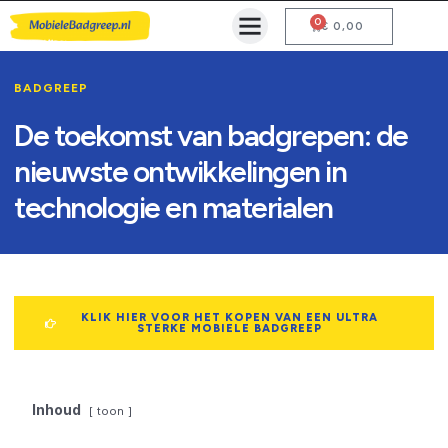
0
Mobiele Badgreep Kopen
Testcentrum en Gebruiksaanwijzing
€
0,00
BADGREEP
De toekomst van badgrepen: de
nieuwste ontwikkelingen in
technologie en materialen
KLIK HIER VOOR HET KOPEN VAN EEN ULTRA
STERKE MOBIELE BADGREEP
Inhoud
toon