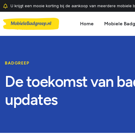
U krijgt een mooie korting bij de aankoop van meerdere mobiele b
Home
Mobiele Bad
BADGREEP
De toekomst van ba
updates