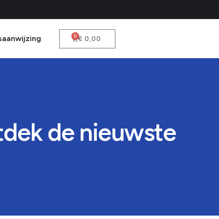
0
saanwijzing
€
0,00
tdek de nieuwste