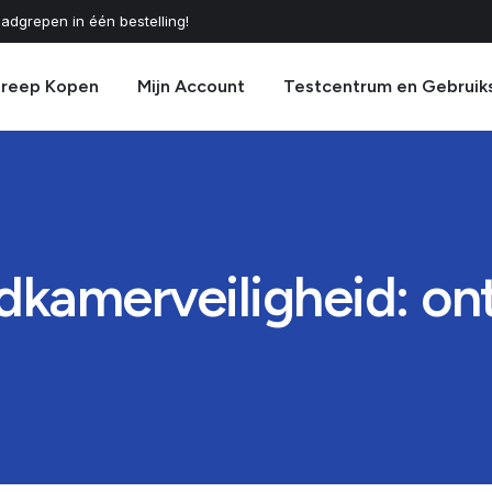
adgrepen in één bestelling!
greep Kopen
Mijn Account
Testcentrum en Gebruik
dkamerveiligheid: on