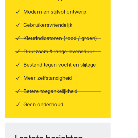
Modern en stijlvol ontwerp
Gebruikersvriendelijk
Kleurindicatoren (rood / groen)
Duurzaam & lange levensduur
Bestand tegen vocht en slijtage
Meer zelfstandigheid
Betere toegankelijkheid
Geen onderhoud