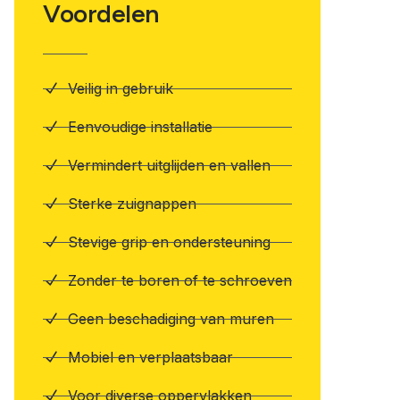
Voordelen
Veilig in gebruik
Eenvoudige installatie
Vermindert uitglijden en vallen
Sterke zuignappen
Stevige grip en ondersteuning
Zonder te boren of te schroeven
Geen beschadiging van muren
Mobiel en verplaatsbaar
Voor diverse oppervlakken