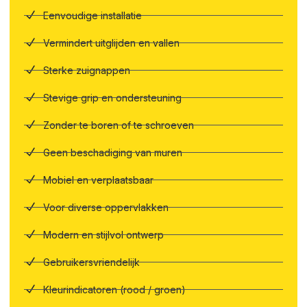
Eenvoudige installatie
Vermindert uitglijden en vallen
Sterke zuignappen
Stevige grip en ondersteuning
Zonder te boren of te schroeven
Geen beschadiging van muren
Mobiel en verplaatsbaar
Voor diverse oppervlakken
Modern en stijlvol ontwerp
Gebruikersvriendelijk
Kleurindicatoren (rood / groen)