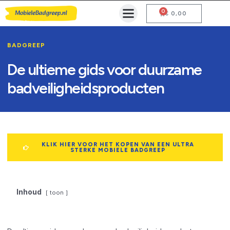
0
Mobiele Badgreep Kopen
Testcentrum en Gebruiksaanwijzing
€
0,00
BADGREEP
De ultieme gids voor duurzame
badveiligheidsproducten
KLIK HIER VOOR HET KOPEN VAN EEN ULTRA
STERKE MOBIELE BADGREEP
Inhoud
toon