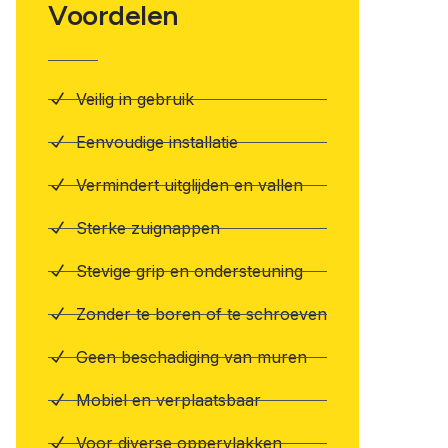
Voordelen
Veilig in gebruik
Eenvoudige installatie
Vermindert uitglijden en vallen
Sterke zuignappen
Stevige grip en ondersteuning
Zonder te boren of te schroeven
Geen beschadiging van muren
Mobiel en verplaatsbaar
Voor diverse oppervlakken