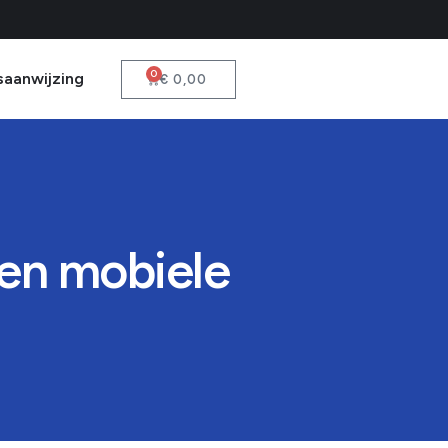
0
saanwijzing
€
0,00
een mobiele