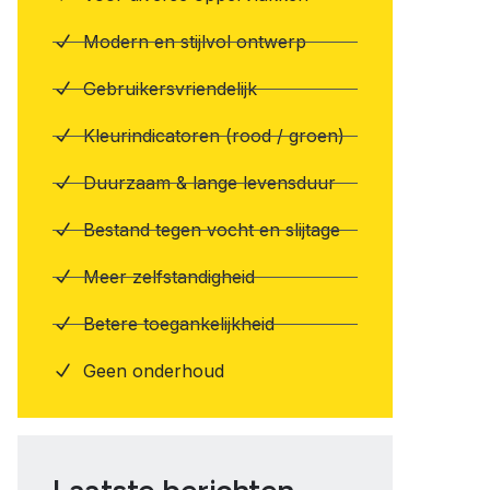
Modern en stijlvol ontwerp
Gebruikersvriendelijk
Kleurindicatoren (rood / groen)
Duurzaam & lange levensduur
Bestand tegen vocht en slijtage
Meer zelfstandigheid
Betere toegankelijkheid
Geen onderhoud