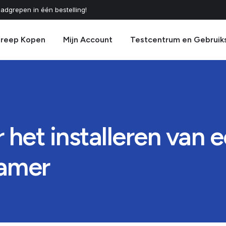
adgrepen in één bestelling!
greep Kopen
Mijn Account
Testcentrum en Gebruik
 het installeren van 
kamer